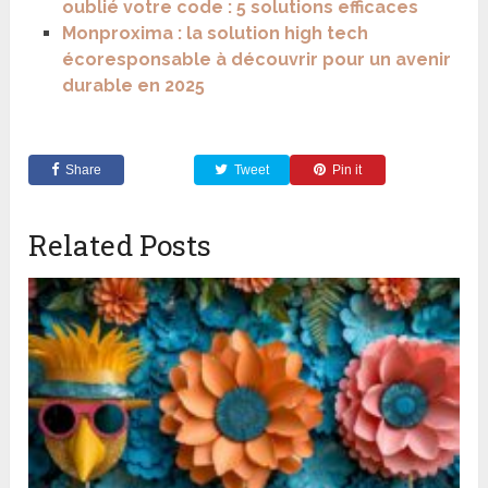
oublié votre code : 5 solutions efficaces
Monproxima : la solution high tech
écoresponsable à découvrir pour un avenir
durable en 2025
Share
Tweet
Pin it
Related Posts