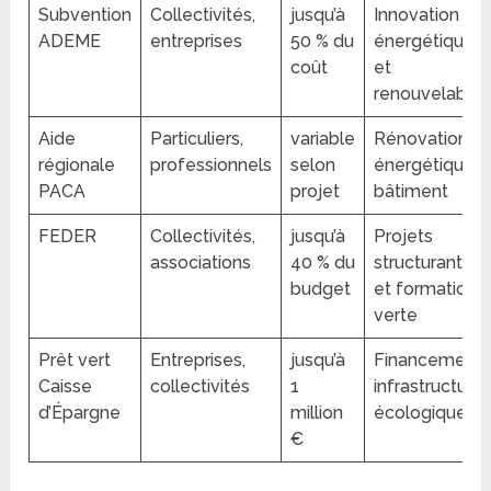
Subvention
Collectivités,
jusqu’à
Innovation
ADEME
entreprises
50 % du
énergétique
coût
et
renouvelable
Aide
Particuliers,
variable
Rénovation
régionale
professionnels
selon
énergétique
PACA
projet
bâtiment
FEDER
Collectivités,
jusqu’à
Projets
associations
40 % du
structurants
budget
et formation
verte
Prêt vert
Entreprises,
jusqu’à
Financement
Caisse
collectivités
1
infrastructure
d’Épargne
million
écologiques
€