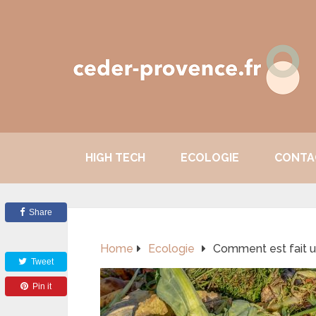
HIGH TECH
ECOLOGIE
CONTA
Share
Home
Ecologie
Comment est fait u
Tweet
Pin it